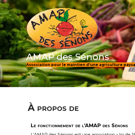
AMAP des Sénons
Association pour le maintien d'une agriculture pay
À propos de
Le fonctionnement de l’AMAP des Sénons
L’AMAP des Sénons est une association « loi de 1