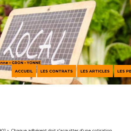
sanne – GRON – YONNE
ACCUEIL
LES CONTRATS
LES ARTICLES
LES P
901 ». Chaque adhérent doit s’acquitter d’une
cotisation