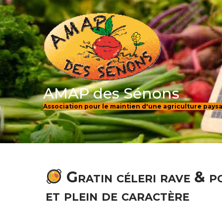
Skip
to
content
AMAP des Sénons
Association pour le maintien d'une agriculture pay
Gratin céleri rave & p
et plein de caractère