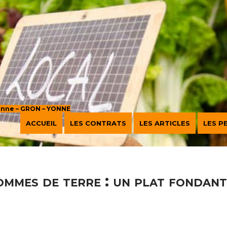
sanne – GRON – YONNE
ACCUEIL
LES CONTRATS
LES ARTICLES
LES P
ommes de terre : un plat fondan