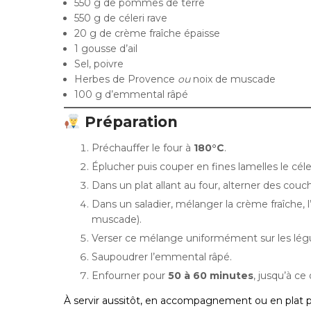
550 g de pommes de terre
550 g de céleri rave
20 g de crème fraîche épaisse
1 gousse d’ail
Sel, poivre
Herbes de Provence
ou
noix de muscade
100 g d’emmental râpé
Préparation
Préchauffer le four à
180°C
.
Éplucher puis couper en fines lamelles le cél
Dans un plat allant au four, alterner des cou
Dans un saladier, mélanger la crème fraîche, l’
muscade).
Verser ce mélange uniformément sur les lé
Saupoudrer l’emmental râpé.
Enfourner pour
50 à 60 minutes
, jusqu’à ce
À servir aussitôt, en accompagnement ou en plat pri