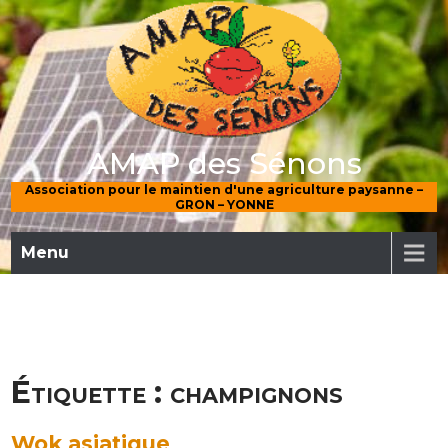
Skip
to
content
AMAP des Sénons
Association pour le maintien d'une agriculture paysanne –
GRON – YONNE
Menu
Étiquette :
champignons
Wok asiatique