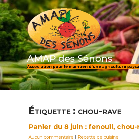
Skip
to
content
AMAP des Sénons
Association pour le maintien d'une agriculture pay
Étiquette :
chou-rave
Panier du 8 juin : fenouil, chou
Aucun commentaire
|
Recette de cuisine