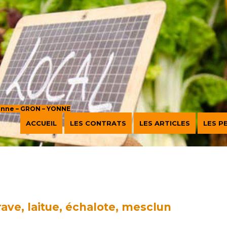
sanne – GRON – YONNE
ACCUEIL
LES CONTRATS
LES ARTICLES
LES P
-rave, laitue, échalote, mesclun