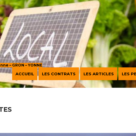
sanne – GRON – YONNE
ACCUEIL
LES CONTRATS
LES ARTICLES
LES P
tes