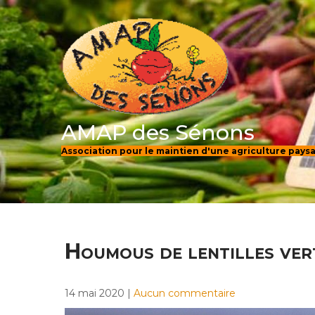
Skip
to
content
AMAP des Sénons
Association pour le maintien d'une agriculture pay
Houmous de lentilles ver
14 mai 2020
|
Aucun commentaire