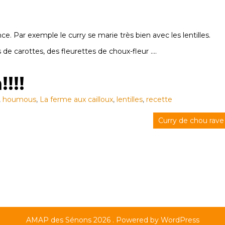
. Par exemple le curry se marie très bien avec les lentilles.
de carottes, des fleurettes de choux-fleur ….
!!!
,
houmous
,
La ferme aux cailloux
,
lentilles
,
recette
Curry de chou rave
AMAP des Sénons 2026 . Powered by WordPress