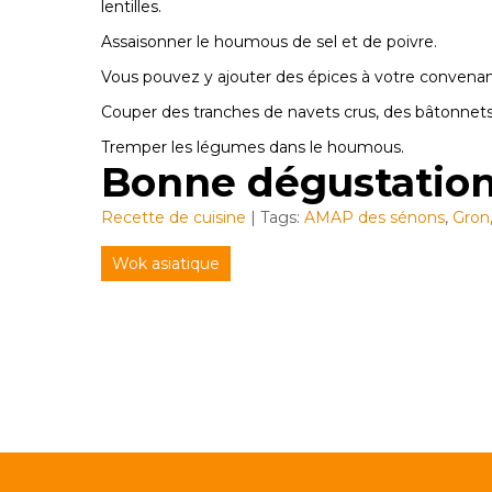
lentilles.
Assaisonner le houmous de sel et de poivre.
Vous pouvez y ajouter des épices à votre convenance
Couper des tranches de navets crus, des bâtonnets 
Tremper les légumes dans le houmous.
Bonne dégustation!
Recette de cuisine
| Tags:
AMAP des sénons
,
Gron
Navigation
Wok asiatique
de
l’article