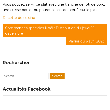
Vous pouvez servir ce plat avec une tranche de rôti de porc,
une cuisse poulet ou pourquoi pas, des œufs sur le plat !
Recette de cuisine
Navigation
Commandes spéciales Noël : Distribution du jeudi 15
de
décembre
l’article
Panier du 6 avril 2023
Rechercher
Actualités Facebook