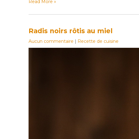
Read More »
Radis noirs rôtis au miel
Aucun commentaire
|
Recette de cuisine